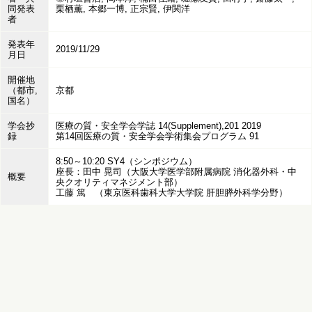
同発表
栗栖薫, 本郷一博, 正宗賢, 伊関洋
者
発表年
2019/11/29
月日
開催地
（都市,
京都
国名）
学会抄
医療の質・安全学会学誌 14(Supplement),201 2019
録
第14回医療の質・安全学会学術集会プログラム 91
8:50～10:20 SY4（シンポジウム）
座長：田中 晃司（大阪大学医学部附属病院 消化器外科・中
概要
央クオリティマネジメント部）
工藤 篤 （東京医科歯科大学大学院 肝胆膵外科学分野）