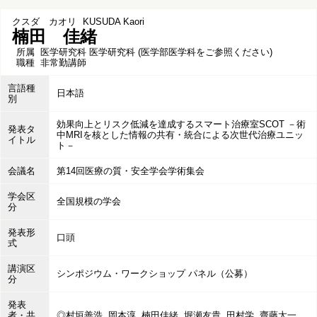
クスダ カオリ
KUSUDA Kaori
楠田 佳緒
所属
医学研究科 医学研究科 (医学部医学科をご参照ください)
職種
非常勤講師
言語種
日本語
別
効果向上とリスク低減を達成するスマート治療室SCOT －術
発表タ
中MRIを核とした情報の共有・統合による次世代治療ユニッ
イトル
ト－
会議名
第14回医療の質・安全学会学術集会
学会区
全国規模の学会
分
発表形
口頭
式
講演区
シンポジウム・ワークショップ パネル（公募）
分
発表
者・共
◎村垣善浩, 岡本淳, 楠田佳緒, 堀瀬友貴, 田村学, 齋藤太一,