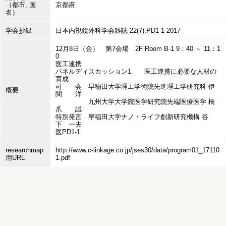
（都市, 国
京都府
名）
学会抄録
日本内視鏡外科学会雑誌 22(7),PD1-1 2017
12月8日（金） 第7会場 2F Room B-1 9：40 ～ 11：1
0
医工連携
パネルディスカッション1 ‌医工連携に必要な人材の
育成
司 会 早稲田大学理工学術院先進理工学研究科 伊
概要
関 洋
九州大学大学院医学研究院先端医療医学 橋
爪 誠
特別発言 早稲田大学ナノ・ライフ創新研究機構 谷
下 一夫
医PD1-1
researchmap
http://www.c-linkage.co.jp/jses30/data/program01_17110
用URL
1.pdf