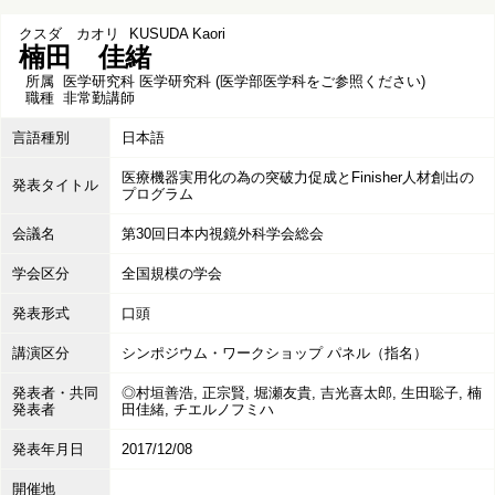
クスダ カオリ
KUSUDA Kaori
楠田 佳緒
所属
医学研究科 医学研究科 (医学部医学科をご参照ください)
職種
非常勤講師
言語種別
日本語
医療機器実用化の為の突破力促成とFinisher人材創出の
発表タイトル
プログラム
会議名
第30回日本内視鏡外科学会総会
学会区分
全国規模の学会
発表形式
口頭
講演区分
シンポジウム・ワークショップ パネル（指名）
発表者・共同
◎村垣善浩, 正宗賢, 堀瀬友貴, 吉光喜太郎, 生田聡子, 楠
発表者
田佳緒, チエルノフミハ
発表年月日
2017/12/08
開催地