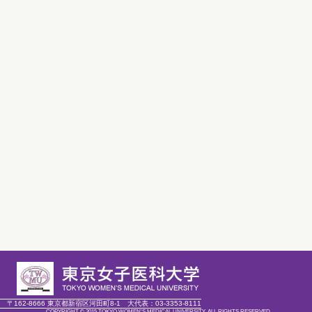
〒162-8666 東京都新宿区河田町8-1
大代表：
03-3353-8111
COPYRIGHT © 2015 TOKYO WOMEN'S MEDICAL UNIVERSITY. ALL RIGHTS RESERVED.