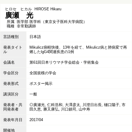
ヒロセ ヒカル
HIROSE Hikaru
廣瀬 光
所属
医学部 医学科（東京女子医科大学病院）
職種
非常勤講師
言語種別
日本語
発表タイト
Mikulicz病軽快後、13年を経て、Mikulicz病と肺病変で再
ル
燃したlgG4関連疾患の1例
会議名
第61回日本リウマチ学会総会・学術集会
学会区分
全国規模の学会
発表形式
ポスター掲示
講演区分
一般
発表者・共
◎廣瀬光, 仁科浩和, 大澤彦太, 川澄日出長, 樋口陽子, 市
同発表者
田久恵, 勝又康弘, 川口鎮司, 山中寿
発表年月日
2017/04
開催地