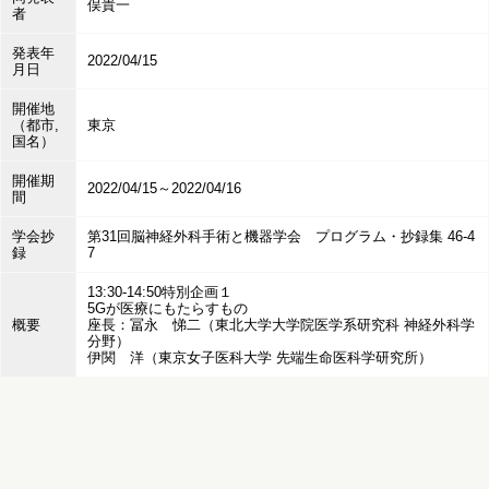
俣貴一
者
発表年
2022/04/15
月日
開催地
（都市,
東京
国名）
開催期
2022/04/15～2022/04/16
間
学会抄
第31回脳神経外科手術と機器学会 プログラム・抄録集 46-4
録
7
13:30-14:50特別企画１
5Gが医療にもたらすもの
概要
座長：冨永 悌二（東北大学大学院医学系研究科 神経外科学
分野）
伊関 洋（東京女子医科大学 先端生命医科学研究所）