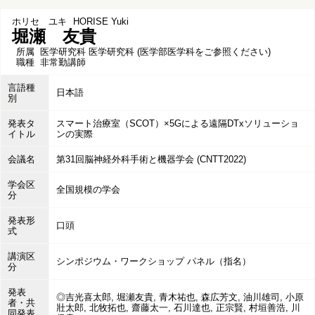
ホリセ ユキ
HORISE Yuki
堀瀬 友貴
所属
医学研究科 医学研究科 (医学部医学科をご参照ください)
職種
非常勤講師
言語種
日本語
別
発表タ
スマート治療室（SCOT）×5Gによる遠隔DTxソリューショ
イトル
ンの実際
会議名
第31回脳神経外科手術と機器学会 (CNTT2022)
学会区
全国規模の学会
分
発表形
口頭
式
講演区
シンポジウム・ワークショップ パネル（指名）
分
発表
◎吉光喜太郎, 堀瀬友貴, 青木祐也, 森広芳文, 油川雄司, 小原
者・共
壯太郎, 北牧拓也, 齋藤太一, 石川達也, 正宗賢, 村垣善浩, 川
同発表