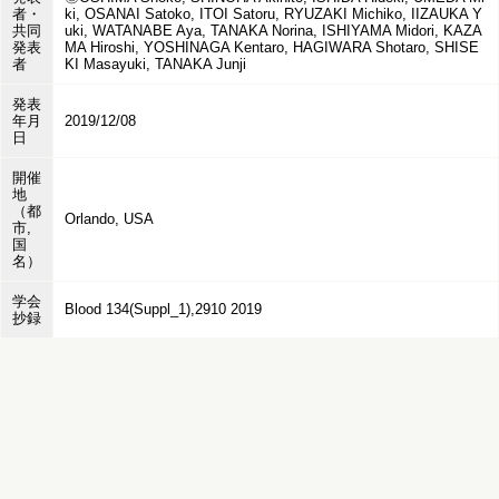
者・
ki, OSANAI Satoko, ITOI Satoru, RYUZAKI Michiko, IIZAUKA Y
共同
uki, WATANABE Aya, TANAKA Norina, ISHIYAMA Midori, KAZA
発表
MA Hiroshi, YOSHINAGA Kentaro, HAGIWARA Shotaro, SHISE
者
KI Masayuki, TANAKA Junji
発表
年月
2019/12/08
日
開催
地
（都
Orlando, USA
市,
国
名）
学会
Blood 134(Suppl_1),2910 2019
抄録