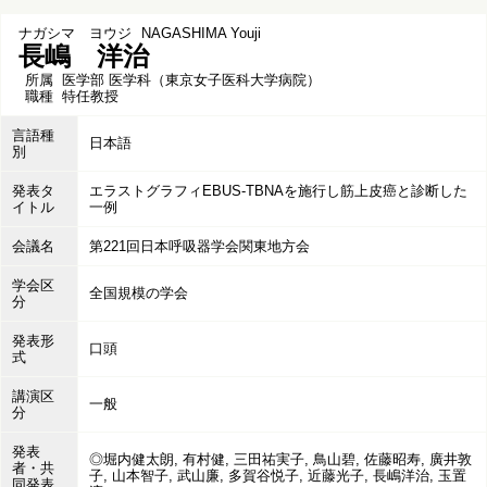
ナガシマ ヨウジ
NAGASHIMA Youji
長嶋 洋治
所属
医学部 医学科（東京女子医科大学病院）
職種
特任教授
言語種
日本語
別
発表タ
エラストグラフィEBUS-TBNAを施行し筋上皮癌と診断した
イトル
一例
会議名
第221回日本呼吸器学会関東地方会
学会区
全国規模の学会
分
発表形
口頭
式
講演区
一般
分
発表
◎堀内健太朗, 有村健, 三田祐実子, 鳥山碧, 佐藤昭寿, 廣井敦
者・共
子, 山本智子, 武山廉, 多賀谷悦子, 近藤光子, 長嶋洋治, 玉置
同発表