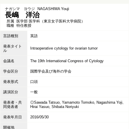
ナガシマ ヨウジ
NAGASHIMA Youji
長嶋 洋治
所属
医学部 医学科（東京女子医科大学病院）
職種
特任教授
言語種別
英語
発表タイト
Intraoperative cytology for ovarian tumor
ル
会議名
The 19th International Congress of Cytology
学会区分
国際学会及び海外の学会
発表形式
口頭
講演区分
一般
発表者・共
◎Sawada Tatsuo, Yamamoto Tomoko, Nagashima Yoji,
同発表者
Hirai Yasuo, Shibata Noriyuki
発表年月日
2016/05/30
開催地