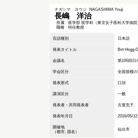
ナガシマ ヨウジ
NAGASHIMA Youji
長嶋 洋治
所属
医学部 医学科（東京女子医科大学病院
職種
特任教授
言語種別
日本語
発表タイトル
Birt-H
会議名
第105回
学会区分
全国規模の
発表形式
口頭
講演区分
一般
発表者・共同発表者
古屋充子、
発表年月日
2016/05/12
開催地
仙台市
（都市, 国名）