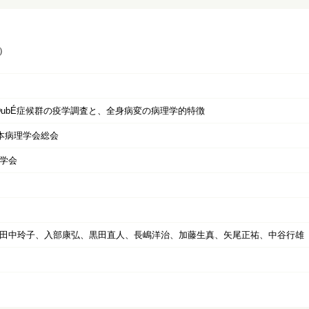
）
ogg-DubÉ症候群の疫学調査と、全身病変の病理学的特徴
日本病理学会総会
学会
田中玲子、入部康弘、黒田直人、長嶋洋治、加藤生真、矢尾正祐、中谷行雄