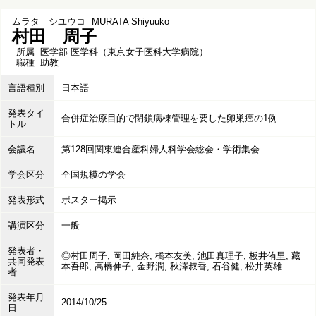
ムラタ シユウコ
MURATA Shiyuuko
村田 周子
所属
医学部 医学科（東京女子医科大学病院）
職種
助教
言語種別
日本語
発表タイ
合併症治療目的で閉鎖病棟管理を要した卵巣癌の1例
トル
会議名
第128回関東連合産科婦人科学会総会・学術集会
学会区分
全国規模の学会
発表形式
ポスター掲示
講演区分
一般
発表者・
◎村田周子, 岡田純奈, 橋本友美, 池田真理子, 板井侑里, 藏
共同発表
本吾郎, 高橋伸子, 金野潤, 秋澤叔香, 石谷健, 松井英雄
者
発表年月
2014/10/25
日