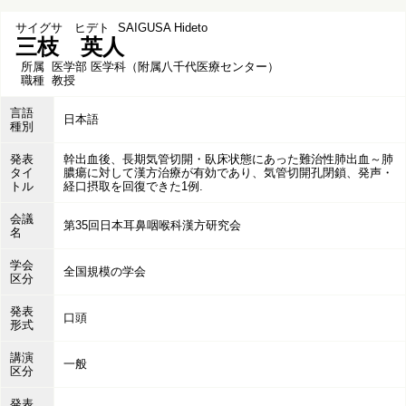
サイグサ ヒデト
SAIGUSA Hideto
三枝 英人
所属
医学部 医学科（附属八千代医療センター）
職種
教授
言語
日本語
種別
発表
幹出血後、長期気管切開・臥床状態にあった難治性肺出血～肺
タイ
膿瘍に対して漢方治療が有効であり、気管切開孔閉鎖、発声・
トル
経口摂取を回復できた1例.
会議
第35回日本耳鼻咽喉科漢方研究会
名
学会
全国規模の学会
区分
発表
口頭
形式
講演
一般
区分
発表