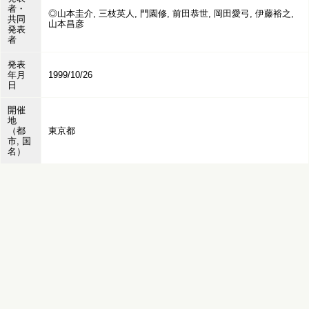
者・
◎山本圭介, 三枝英人, 門園修, 前田恭世, 岡田愛弓, 伊藤裕之,
共同
山本昌彦
発表
者
発表
年月
1999/10/26
日
開催
地
（都
東京都
市, 国
名）