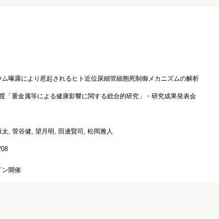
ウム曝露により惹起されるヒト近位尿細管細胞死制御メカニズムの解析
年度「重金属等による健康影響に関する総合的研究」・研究成果発表会
太, 菅谷健, 望月明, 田邊賢司, 松岡雅人
/08
イン開催