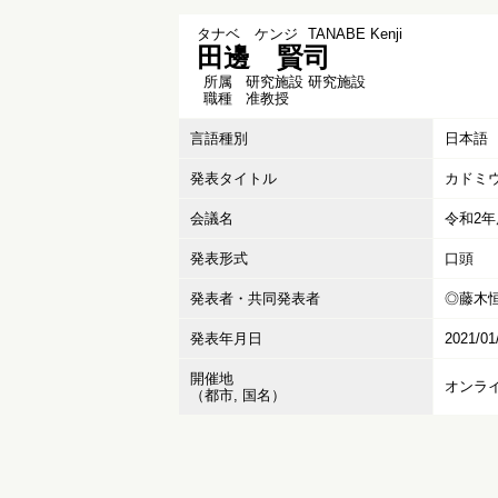
タナベ ケンジ
TANABE Kenji
田邊 賢司
所属
研究施設 研究施設
職種
准教授
言語種別
日本語
発表タイトル
カドミ
会議名
令和2
発表形式
口頭
発表者・共同発表者
◎藤木恒
発表年月日
2021/01
開催地
オンラ
（都市, 国名）