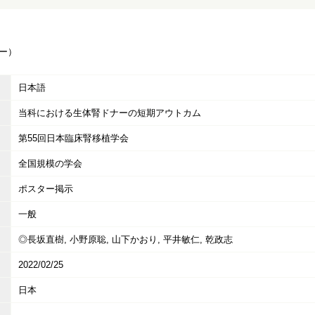
ー）
日本語
当科における生体腎ドナーの短期アウトカム
第55回日本臨床腎移植学会
全国規模の学会
ポスター掲示
一般
◎長坂直樹, 小野原聡, 山下かおり, 平井敏仁, 乾政志
2022/02/25
日本