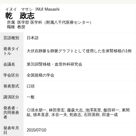
イヌイ マサシ
INUI Masashi
乾 政志
所属
医学部 医学科（附属八千代医療センター）
職種
教授
言語種別
日本語
発表タイ
大伏在静脈を静脈グラフトとして使用した生体腎移植の1例
トル
会議名
第31回腎移植・血管外科研究会
学会区分
全国規模の学会
発表形式
口頭
講演区分
一般
発表者・
◎清水朋一, 林田章宏, 藤森大志, 池澤英里, 飯田祥一, 東間
共同発表
紘, 徳本直彦, 水谷一夫, 乾政志, 石田英樹, 田邉一成
者
発表年月
2015/07/10
日