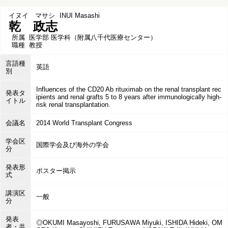
イヌイ マサシ
INUI Masashi
乾 政志
所属
医学部 医学科（附属八千代医療センター）
職種
教授
言語種
英語
別
Influences of the CD20 Ab rituximab on the renal transplant rec
発表タ
ipients and renal grafts 5 to 8 years after immunologically high-
イトル
risk renal transplantation.
会議名
2014 World Transplant Congress
学会区
国際学会及び海外の学会
分
発表形
ポスター掲示
式
講演区
一般
分
発表
◎OKUMI Masayoshi, FURUSAWA Miyuki, ISHIDA Hideki, OM
者・共