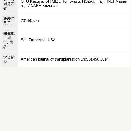
OTO Kazuya, SHIMIZU Tomokazu, NOZAKI Taiji, INUI Masas
同発表
hi, TANABE Kazunari
者
発表年
2014/07/27
月日
開催地
（都
San Francisco, USA
市, 国
名）
学会抄
American journal of transplantation 14(S3),450 2014
録