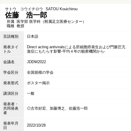
サトウ コウイチロウ
SATOU Kouichirou
佐藤 浩一郎
所属
医学部 医学科（附属足立医療センター）
職種
教授
言語種別
日本語
発表タイ
Direct acting antiviralsによる肝細胞癌発生および門脈圧亢
トル
進症にもたらす影響-平均４年の観察機関から-
会議名
JDDW2022
学会区分
全国規模の学会
発表形式
ポスター掲示
講演区分
一般
発表者・
共同発表
◎古市好宏、加藤博之、佐藤浩一郎
者
発表年月
2022/10/28
日