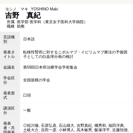
ヨシノ マキ
YOSHINO Maki
吉野 真紀
所属
医学部 医学科（東京女子医科大学病院）
職種
助教
言語種
日本語
別
発表タ
転移性腎癌に対するニボルマブ・イピリムマブ療法の予後因
イトル
子としての白血球分画の検討
会議名
第59回日本癌治療学会学術集会
学会区
全国規模の学会
分
発表形
口頭
式
講演区
一般
分
発表
◎稲川徹, 石原弘喜, 石山雄大, 吉野真紀, 橘秀和, 福田洋典,
者・共
土岐大介, 吉田一彦, 小林博人, 高木敏男, 飯塚淳平, 近藤恒徳,
同発表