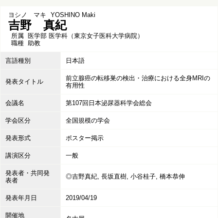
ヨシノ マキ
YOSHINO Maki
吉野 真紀
所属
医学部 医学科（東京女子医科大学病院）
職種
助教
言語種別
日本語
前立腺癌の転移巣の検出・治療における全身MRIの
発表タイトル
有用性
会議名
第107回日本泌尿器科学会総会
学会区分
全国規模の学会
発表形式
ポスター掲示
講演区分
一般
発表者・共同発
◎吉野真紀, 長坂直樹, 小谷桂子, 橋本恭伸
表者
発表年月日
2019/04/19
開催地