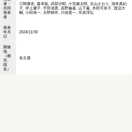
者・
◎関康史, 森本聡, 武部沙耶, 小宅健太郎, 北山さおり, 池本真紀
共同
子, 伊上優子, 平田清貴, 高野倫嘉, 山下薫, 木田可奈子, 渡辺大
発表
輔, 小田侑一, 天野耕作, 川俣貴一, 市原淳弘
者
発表
年月
2024/11/30
日
開催
地
（都
名古屋
市,
国
名）