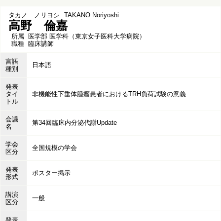
タカノ ノリヨシ
TAKANO Noriyoshi
高野 倫嘉
所属
医学部 医学科（東京女子医科大学病院）
職種
臨床講師
言語
日本語
種別
発表
タイ
非機能性下垂体腫瘤患者におけるTRH負荷試験の意義
トル
会議
第34回臨床内分泌代謝Update
名
学会
全国規模の学会
区分
発表
ポスター掲示
形式
講演
一般
区分
発表