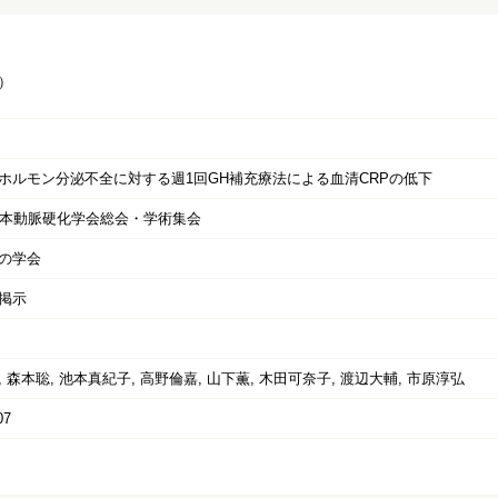
）
ホルモン分泌不全に対する週1回GH補充療法による血清CRPの低下
日本動脈硬化学会総会・学術集会
の学会
掲示
 森本聡, 池本真紀子, 高野倫嘉, 山下薫, 木田可奈子, 渡辺大輔, 市原淳弘
07