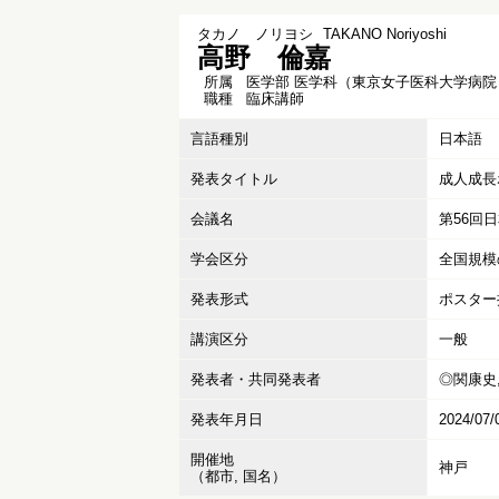
タカノ ノリヨシ
TAKANO Noriyoshi
高野 倫嘉
所属
医学部 医学科（東京女子医科大学病院
職種
臨床講師
言語種別
日本語
発表タイトル
成人成長
会議名
第56回
学会区分
全国規模
発表形式
ポスター
講演区分
一般
発表者・共同発表者
◎関康史,
発表年月日
2024/07/
開催地
神戸
（都市, 国名）