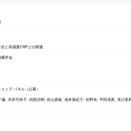
）
全と高感度CRPとの関連
腫瘍学会
ョップ パネル（公募）
下薫, 木田可奈子, 武部沙耶, 佐山貴範, 池本真紀子, 佐野央, 平田清貴, 滝口美和