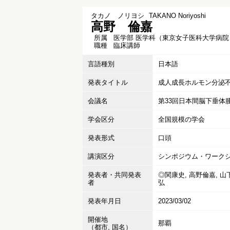
タカノ ノリヨシ
TAKANO Noriyoshi
高野 倫嘉
所属
医学部 医学科（東京女子医科大学病院
職種
臨床講師
言語種別
日本語
発表タイトル
成人成長ホルモン分泌不
会議名
第33回日本間脳下垂体
学会区分
全国規模の学会
発表形式
口頭
講演区分
シンポジウム・ワークシ
発表者・共同発表
◎関康史, 高野倫嘉, 山
者
弘
発表年月日
2023/03/02
開催地
那覇
（都市, 国名）