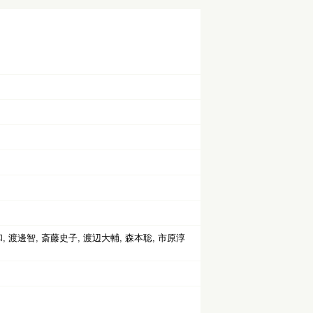
, 渡邊智, 斎藤史子, 渡辺大輔, 森本聡, 市原淳