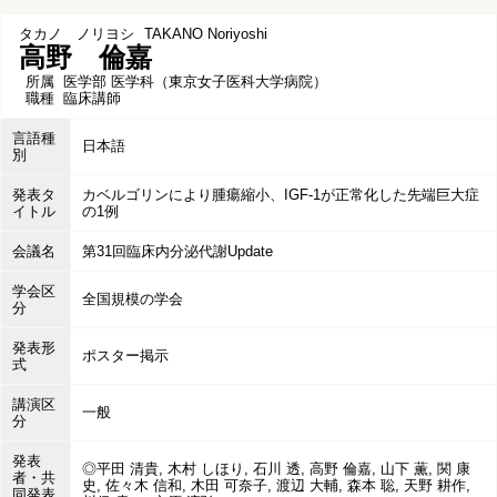
タカノ ノリヨシ
TAKANO Noriyoshi
高野 倫嘉
所属
医学部 医学科（東京女子医科大学病院）
職種
臨床講師
言語種
日本語
別
発表タ
カベルゴリンにより腫瘍縮小、IGF-1が正常化した先端巨大症
イトル
の1例
会議名
第31回臨床内分泌代謝Update
学会区
全国規模の学会
分
発表形
ポスター掲示
式
講演区
一般
分
発表
◎平田 清貴, 木村 しほり, 石川 透, 高野 倫嘉, 山下 薫, 関 康
者・共
史, 佐々木 信和, 木田 可奈子, 渡辺 大輔, 森本 聡, 天野 耕作,
同発表