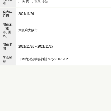
川俣 貴一, 市原 淳弘
者
発表年
2021/11/26
月日
開催地
（都
大阪府大阪市
市, 国
名）
開催期
2021/11/26～2021/11/27
間
学会抄
日本内分泌学会雑誌 97(2),507 2021
録