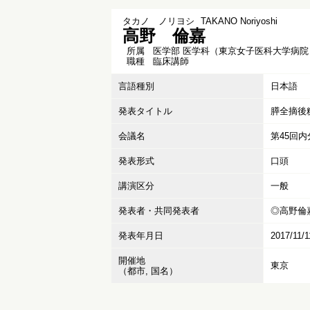
タカノ ノリヨシ
TAKANO Noriyoshi
高野 倫嘉
所属
医学部 医学科（東京女子医科大学病院
職種
臨床講師
言語種別
日本語
発表タイトル
膵全摘後
会議名
第45回
発表形式
口頭
講演区分
一般
発表者・共同発表者
◎高野倫嘉
発表年月日
2017/11/1
開催地
東京
（都市, 国名）