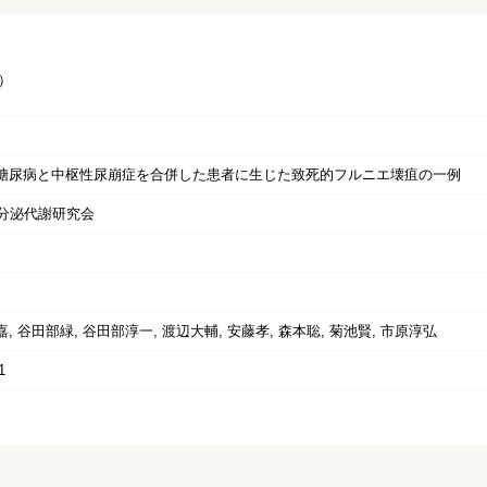
）
糖尿病と中枢性尿崩症を合併した患者に生じた致死的フルニエ壊疽の一例
内分泌代謝研究会
, 谷田部緑, 谷田部淳一, 渡辺大輔, 安藤孝, 森本聡, 菊池賢, 市原淳弘
1