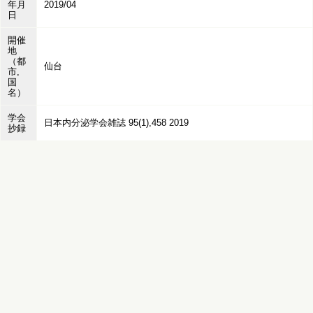
年月
2019/04
日
開催
地
（都
仙台
市,
国
名）
学会
日本内分泌学会雑誌 95(1),458 2019
抄録