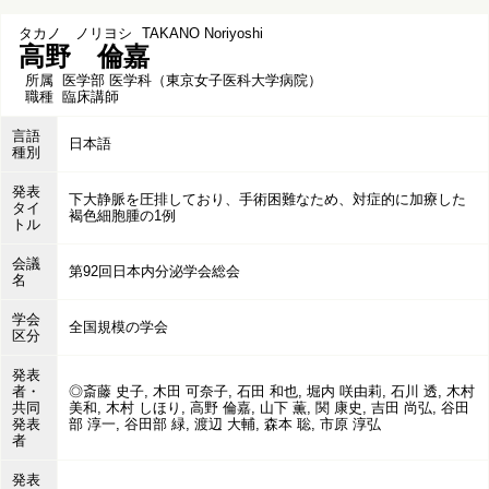
タカノ ノリヨシ
TAKANO Noriyoshi
高野 倫嘉
所属
医学部 医学科（東京女子医科大学病院）
職種
臨床講師
言語
日本語
種別
発表
下大静脈を圧排しており、手術困難なため、対症的に加療した
タイ
褐色細胞腫の1例
トル
会議
第92回日本内分泌学会総会
名
学会
全国規模の学会
区分
発表
者・
◎斎藤 史子, 木田 可奈子, 石田 和也, 堀内 咲由莉, 石川 透, 木村
共同
美和, 木村 しほり, 高野 倫嘉, 山下 薫, 関 康史, 吉田 尚弘, 谷田
発表
部 淳一, 谷田部 緑, 渡辺 大輔, 森本 聡, 市原 淳弘
者
発表