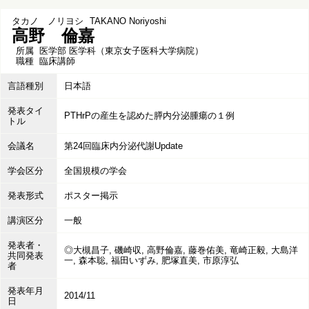
タカノ ノリヨシ
TAKANO Noriyoshi
高野 倫嘉
所属
医学部 医学科（東京女子医科大学病院）
職種
臨床講師
言語種別
日本語
発表タイ
PTHrPの産生を認めた膵内分泌腫瘍の１例
トル
会議名
第24回臨床内分泌代謝Update
学会区分
全国規模の学会
発表形式
ポスター掲示
講演区分
一般
発表者・
◎大槻昌子, 磯崎収, 高野倫嘉, 藤巻佑美, 竜崎正毅, 大島洋
共同発表
一, 森本聡, 福田いずみ, 肥塚直美, 市原淳弘
者
発表年月
2014/11
日