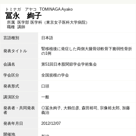
トミナガ アヤコ
TOMINAGA Ayako
冨永 絢子
所属
医学部 医学科（東京女子医科大学病院）
職種
講師
言語種別
日本語
腎移植後に発症した両側大腿骨頭軟骨下脆弱性骨折
発表タイトル
の1例
会議名
第51回日本股関節学会学術集会
学会区分
全国規模の学会
発表形式
口頭
講演区分
一般
発表者・共同発表
◎冨永絢子, 大鶴任彦, 森田裕司, 宗像裕太郎, 加藤
者
義治
発表年月日
2012/12/07
開催地