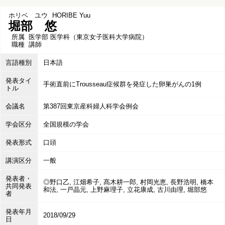
ホリベ ユウ
HORIBE Yuu
堀部 悠
所属
医学部 医学科（東京女子医科大学病院）
職種
講師
言語種別
日本語
発表タイ
手術直前にTrousseau症候群を発症した卵巣がんの1例
トル
会議名
第387回東京産科婦人科学会例会
学会区分
全国規模の学会
発表形式
口頭
講演区分
一般
発表者・
◎野口乙, 江畑希子, 髙木耕一郎, 村岡光恵, 長野浩明, 橋本
共同発表
和法, 一戸晶元, 上野麻理子, 立花康成, 古川由理, 堀部悠
者
発表年月
2018/09/29
日