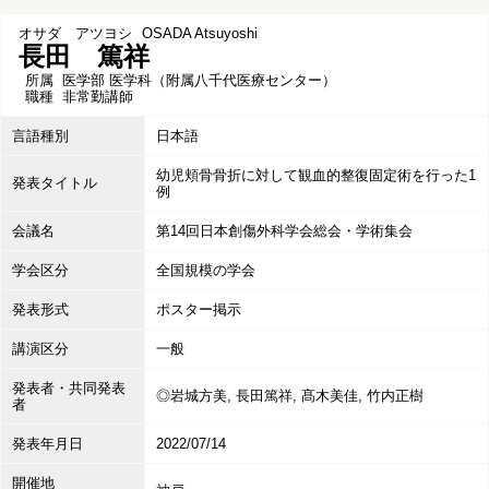
オサダ アツヨシ
OSADA Atsuyoshi
長田 篤祥
所属
医学部 医学科（附属八千代医療センター）
職種
非常勤講師
言語種別
日本語
幼児頬骨骨折に対して観血的整復固定術を行った1
発表タイトル
例
会議名
第14回日本創傷外科学会総会・学術集会
学会区分
全国規模の学会
発表形式
ポスター掲示
講演区分
一般
発表者・共同発表
◎岩城方美, 長田篤祥, 髙木美佳, 竹内正樹
者
発表年月日
2022/07/14
開催地