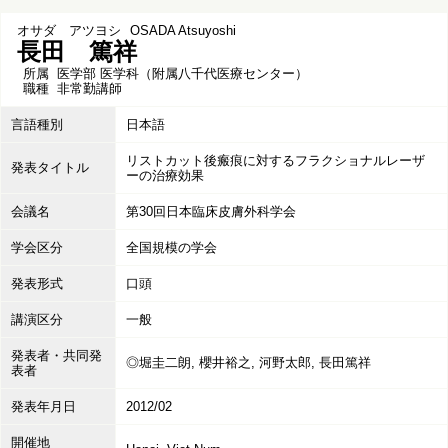
オサダ アツヨシ
OSADA Atsuyoshi
長田 篤祥
所属
医学部 医学科（附属八千代医療センター）
職種
非常勤講師
言語種別
日本語
リストカット後瘢痕に対するフラクショナルレーザ
発表タイトル
ーの治療効果
会議名
第30回日本臨床皮膚外科学会
学会区分
全国規模の学会
発表形式
口頭
講演区分
一般
発表者・共同発
◎堀圭二朗, 櫻井裕之, 河野太郎, 長田篤祥
表者
発表年月日
2012/02
開催地