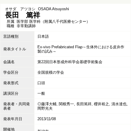
オサダ アツヨシ
OSADA Atsuyoshi
長田 篤祥
所属
医学部 医学科（附属八千代医療センター）
職種
非常勤講師
言語種別
日本語
Ex-vivo Prefabricated Flap～生体外における皮弁作
発表タイトル
製の試み～
会議名
第22回日本形成外科学会基礎学術集会
学会区分
全国規模の学会
発表形式
口頭
講演区分
一般
発表者・共同発
◎藤澤大輔, 関根秀一, 長田篤祥, 櫻井裕之, 清水達也,
表者
岡野光夫
発表年月日
2013/11/08
開催地