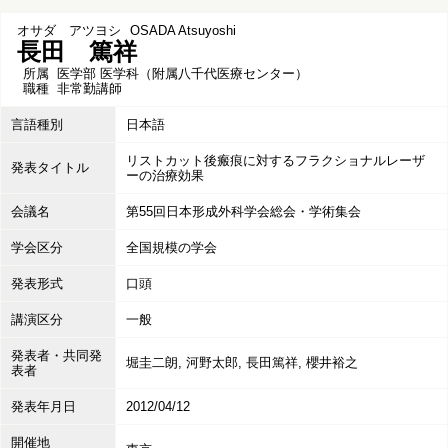
オサダ アツヨシ
OSADA Atsuyoshi
長田 篤祥
所属
医学部 医学科（附属八千代医療センター）
職種
非常勤講師
言語種別
日本語
リストカット後瘢痕に対するフラクショナルレーザ
発表タイトル
ーの治療効果
会議名
第55回日本形成外科学会総会・学術集会
学会区分
全国規模の学会
発表形式
口頭
講演区分
一般
発表者・共同発
堀圭二朗, 河野太郎, 長田篤祥, 櫻井裕之
表者
発表年月日
2012/04/12
開催地