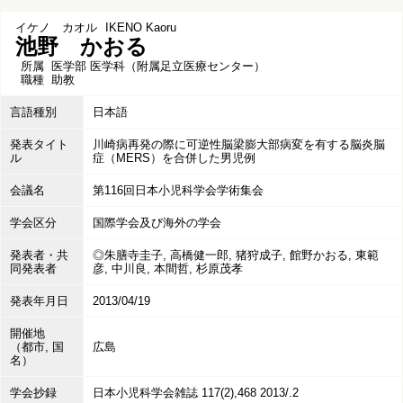
イケノ カオル
IKENO Kaoru
池野 かおる
所属
医学部 医学科（附属足立医療センター）
職種
助教
言語種別
日本語
発表タイト
川崎病再発の際に可逆性脳梁膨大部病変を有する脳炎脳
ル
症（MERS）を合併した男児例
会議名
第116回日本小児科学会学術集会
学会区分
国際学会及び海外の学会
発表者・共
◎朱膳寺圭子, 高橋健一郎, 猪狩成子, 館野かおる, 東範
同発表者
彦, 中川良, 本間哲, 杉原茂孝
発表年月日
2013/04/19
開催地
（都市, 国
広島
名）
学会抄録
日本小児科学会雑誌 117(2),468 2013/.2