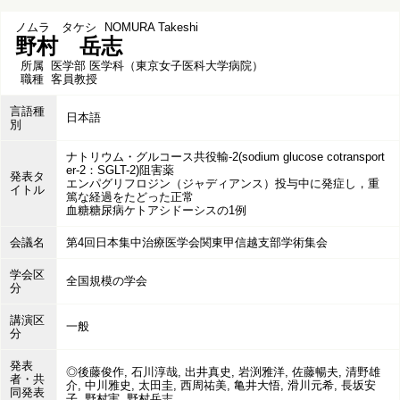
ノムラ タケシ
NOMURA Takeshi
野村 岳志
所属
医学部 医学科（東京女子医科大学病院）
職種
客員教授
言語種
日本語
別
ナトリウム・グルコース共役輸-2(sodium glucose cotransport
er-2：SGLT-2)阻害薬
発表タ
エンパグリフロジン（ジャディアンス）投与中に発症し，重
イトル
篤な経過をたどった正常
血糖糖尿病ケトアシドーシスの1例
会議名
第4回日本集中治療医学会関東甲信越支部学術集会
学会区
全国規模の学会
分
講演区
一般
分
発表
◎後藤俊作, 石川淳哉, 出井真史, 岩渕雅洋, 佐藤暢夫, 清野雄
者・共
介, 中川雅史, 太田圭, 西周祐美, 亀井大悟, 滑川元希, 長坂安
同発表
子, 野村実, 野村岳志