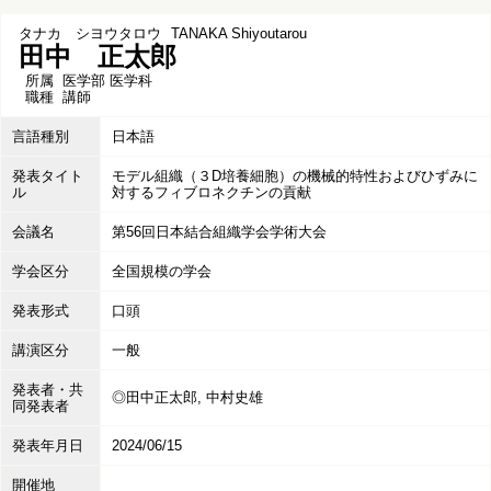
タナカ シヨウタロウ
TANAKA Shiyoutarou
田中 正太郎
所属
医学部 医学科
職種
講師
言語種別
日本語
発表タイト
モデル組織（３D培養細胞）の機械的特性およびひずみに
ル
対するフィブロネクチンの貢献
会議名
第56回日本結合組織学会学術大会
学会区分
全国規模の学会
発表形式
口頭
講演区分
一般
発表者・共
◎田中正太郎, 中村史雄
同発表者
発表年月日
2024/06/15
開催地