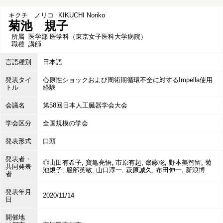
キクチ ノリコ
KIKUCHI Noriko
菊池 規子
所属
医学部 医学科（東京女子医科大学病院）
職種
講師
言語種別
日本語
発表タイ
心原性ショックおよび周術期循環不全に対するImpella使用
トル
経験
会議名
第58回日本人工臓器学会大会
学会区分
全国規模の学会
発表形式
口頭
発表者・
◎山田有希子, 寶亀亮悟, 市原有起, 齋藤聡, 野本美智留, 菊
共同発表
池規子, 服部英敏, 山口淳一, 萩原誠久, 布田伸一, 新浪博
者
発表年月
2020/11/14
日
開催地