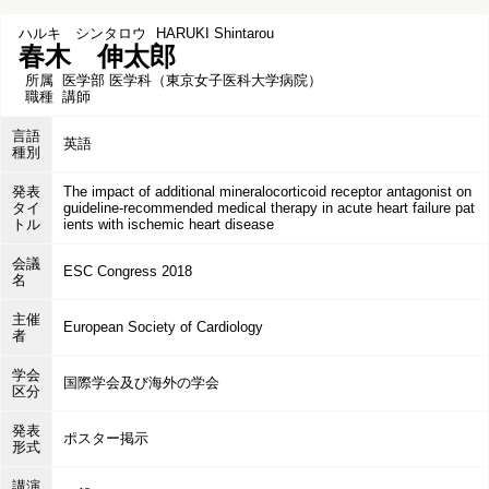
ハルキ シンタロウ
HARUKI Shintarou
春木 伸太郎
所属
医学部 医学科（東京女子医科大学病院）
職種
講師
言語
英語
種別
発表
The impact of additional mineralocorticoid receptor antagonist on
タイ
guideline-recommended medical therapy in acute heart failure pat
トル
ients with ischemic heart disease
会議
ESC Congress 2018
名
主催
European Society of Cardiology
者
学会
国際学会及び海外の学会
区分
発表
ポスター掲示
形式
講演