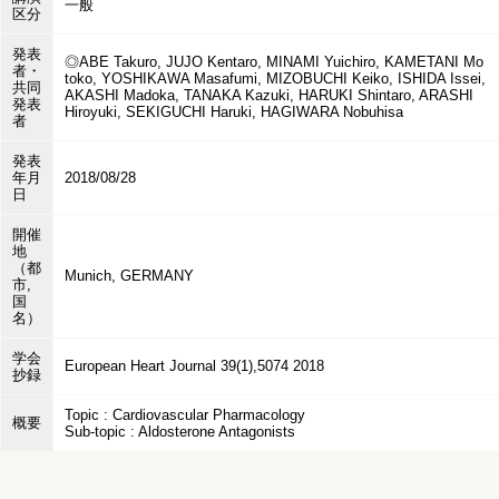
一般
区分
発表
◎ABE Takuro, JUJO Kentaro, MINAMI Yuichiro, KAMETANI Mo
者・
toko, YOSHIKAWA Masafumi, MIZOBUCHI Keiko, ISHIDA Issei,
共同
AKASHI Madoka, TANAKA Kazuki, HARUKI Shintaro, ARASHI
発表
Hiroyuki, SEKIGUCHI Haruki, HAGIWARA Nobuhisa
者
発表
年月
2018/08/28
日
開催
地
（都
Munich, GERMANY
市,
国
名）
学会
European Heart Journal 39(1),5074 2018
抄録
Topic : Cardiovascular Pharmacology
概要
Sub-topic : Aldosterone Antagonists