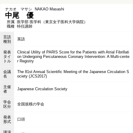
ナカオ マサシ
NAKAO Masashi
中尾 優
所属
医学部 医学科（東京女子医科大学病院）
職種
特任講師
言語
英語
種別
発表
Clinical Utility of PARIS Score for the Patients with Atrial Fibrillati
タイ
on Undergoing Percutaneous Coronary Intervention: A Multi-cente
トル
r Registry
会議
The 81st Annual Scientific Meeting of the Japanese Circulation S
名
ociety (JCS2017)
主催
Japanese Circulation Society
者
学会
全国規模の学会
区分
発表
口頭
形式
講演