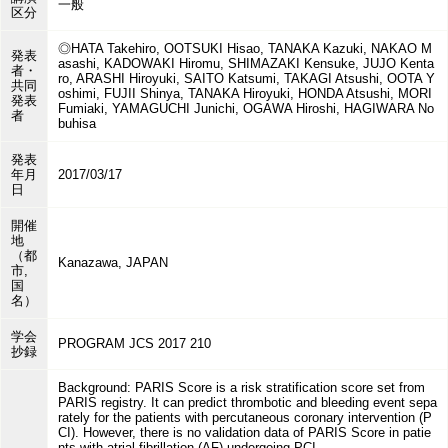
一般
区分
◎HATA Takehiro, OOTSUKI Hisao, TANAKA Kazuki, NAKAO M
発表
asashi, KADOWAKI Hiromu, SHIMAZAKI Kensuke, JUJO Kenta
者・
ro, ARASHI Hiroyuki, SAITO Katsumi, TAKAGI Atsushi, OOTA Y
共同
oshimi, FUJII Shinya, TANAKA Hiroyuki, HONDA Atsushi, MORI
発表
Fumiaki, YAMAGUCHI Junichi, OGAWA Hiroshi, HAGIWARA No
者
buhisa
発表
年月
2017/03/17
日
開催
地
（都
Kanazawa, JAPAN
市,
国
名）
学会
PROGRAM JCS 2017 210
抄録
Background: PARIS Score is a risk stratification score set from
PARIS registry. It can predict thrombotic and bleeding event sepa
rately for the patients with percutaneous coronary intervention (P
CI). However, there is no validation data of PARIS Score in patie
nts with atrial fibrillation (AF) undergoing PCI.