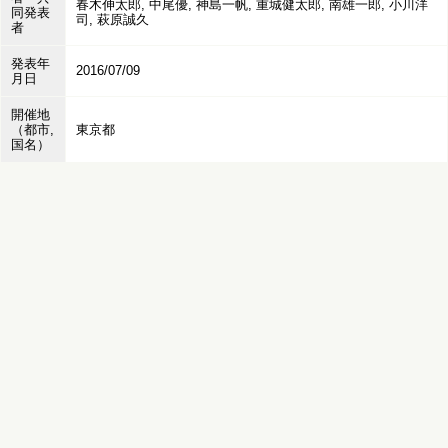
春木伸太郎, 中尾優, 神島一帆, 重城健太郎, 南雄一郎, 小川洋
同発表
司, 萩原誠久
者
発表年
2016/07/09
月日
開催地
（都市,
東京都
国名）