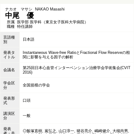
ナカオ マサシ
NAKAO Masashi
中尾 優
所属
医学部 医学科（東京女子医科大学病院）
職種
特任講師
言語種
日本語
別
発表タ
Instantaneous Wave-free RatioとFractional Flow Reserveの相
イトル
関に影響を与える因子の解析
第25回日本心血管インターベンション治療学会学術集会(CVIT
会議名
2016)
学会区
全国規模の学会
分
発表形
口頭
式
講演区
一般
分
発表
◎飯塚直樹, 嵐弘之, 山口淳一, 猪谷亮介, 嶋崎健介, 大槻尚男,
者・共