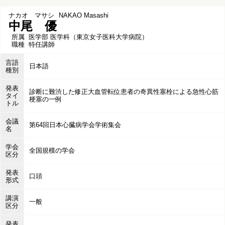
ナカオ マサシ
NAKAO Masashi
中尾 優
所属
医学部 医学科（東京女子医科大学病院）
職種
特任講師
言語
日本語
種別
発表
診断に難渋した修正大血管転位患者の奇異性塞栓による急性心筋
タイ
梗塞の一例
トル
会議
第64回日本心臓病学会学術集会
名
学会
全国規模の学会
区分
発表
口頭
形式
講演
一般
区分
発表