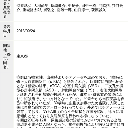
者・
◎秦武弘, 大槻尚男, 嶋崎健介, 中尾優, 田中一樹, 門脇拓, 猪谷亮
共同
介, 重城健太郎, 嵐弘之, 南雄一郎, 山口淳一, 萩原誠久
発表
者
発表
年月
2016/09/24
日
開催
地
（都
東京都
市,
国
名）
症例は49歳女性。出生時よりチアノーゼを認めており、4歳時に
修正大血管転位症（cTGA）と診断された。13歳時に当院へ紹介
となり精査の結果、cTGA、心室中隔欠損（VSD）、二次孔欠損
型心房中隔欠損（ASD）、肺動脈狭窄症（PS）、右側大動脈弓
と診断され手術加療が検討されたが、御本人･御家族の希望によ
り手術は施行しない方針となっていた。20歳台から当院受診を自
己中断されていたが、39歳時に虫垂炎加療のため当院に入院した
後は再度当院でのフォローを行っていた。外来ではチアノーゼは
残存しており、NYHAIII度の心不全症状と浮腫を認め、徐々に増
悪傾向となっており入院加療も行われる様になっていた。
今回は2015年12月、尿路感染症の診断でかかりつけである当院
循環器小児科に入院となった。抗生剤投与により病状は改善傾向