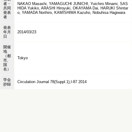
者・
NAKAO Masashi, YAMAGUCHI JUNICHI, Yuichiro Minami, SAS
共同
HIDA Yukiko, ARASHI Hiroyuki, OKAYAMA Dai, HARUKI Shintar
発表
o, YAMADA Norihiro, KAMISHIMA Kazuho, Nobuhisa Hagiwara
者
発表
年月
2014/03/23
日
開催
地
（都
Tokyo
市,
国
名）
学会
Circulation Journal 78(Suppl.1),I-87 2014
抄録