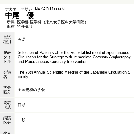
ナカオ マサシ
NAKAO Masashi
中尾 優
所属
医学部 医学科（東京女子医科大学病院）
職種
特任講師
言語
英語
種別
発表
Selection of Patients after the Re-establishment of Spontaneous
タイ
Circulation for the Strategy with Immediate Coronary Angiography
トル
and Percutaneous Coronary Intervention
会議
The 78th Annual Scientific Meeting of the Japanese Circulation S
名
ociety
学会
全国規模の学会
区分
発表
口頭
形式
講演
一般
区分
発表