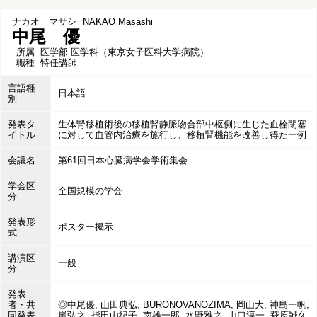
ナカオ マサシ
NAKAO Masashi
中尾 優
所属
医学部 医学科（東京女子医科大学病院）
職種
特任講師
言語種
日本語
別
発表タ
生体腎移植術後の移植腎静脈吻合部中枢側に生じた血栓閉塞
イトル
に対して血管内治療を施行し、移植腎機能を改善し得た一例
会議名
第61回日本心臓病学会学術集会
学会区
全国規模の学会
分
発表形
ポスター掲示
式
講演区
一般
分
発表
者・共
◎中尾優, 山田典弘, BURONOVANOZIMA, 岡山大, 神島一帆,
同発表
嵐弘之, 指田由紀子, 南雄一郎, 水野雅之, 山口淳一, 萩原誠久