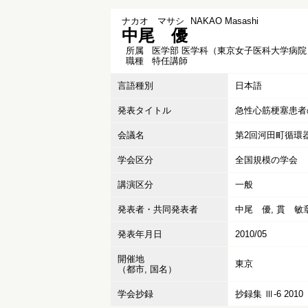
ナカオ マサシ
NAKAO Masashi
中尾 優
所属
医学部 医学科（東京女子医科大学病院
職種
特任講師
言語種別
日本語
発表タイトル
急性心筋梗塞患者
会議名
第2回河田町循環
学会区分
全国規模の学会
講演区分
一般
発表者・共同発表者
中尾 優, 貫 敏章
発表年月日
2010/05
開催地
東京
（都市, 国名）
学会抄録
抄録集 Ⅲ-6 2010