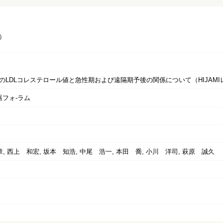
）
のLDLコレステロール値と急性期および遠隔期予後の関係について（HIJAM
器フォ-ラム
, 西上 和宏, 坂本 知浩, 中尾 浩一, 本田 喬, 小川 洋司, 萩原 誠久