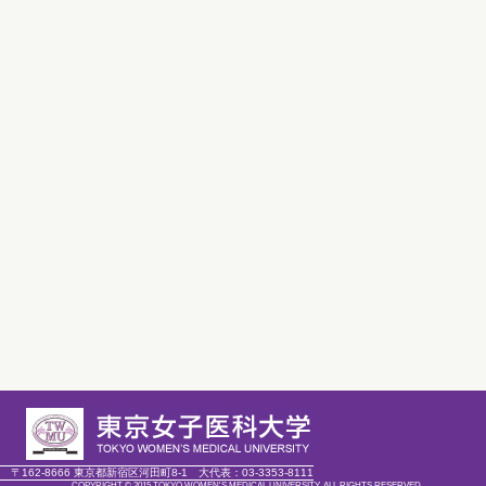
〒162-8666 東京都新宿区河田町8-1
大代表：
03-3353-8111
COPYRIGHT © 2015 TOKYO WOMEN'S MEDICAL UNIVERSITY. ALL RIGHTS RESERVED.