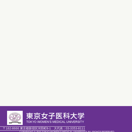
〒162-8666 東京都新宿区河田町8-1
大代表：
03-3353-8111
COPYRIGHT © 2015 TOKYO WOMEN'S MEDICAL UNIVERSITY. ALL RIGHTS RESERVED.