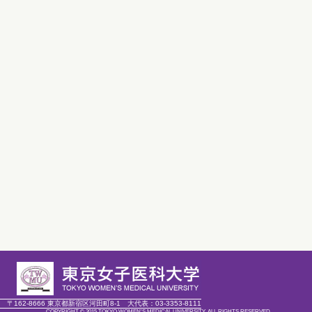
〒162-8666 東京都新宿区河田町8-1
大代表：
03-3353-8111
COPYRIGHT © 2015 TOKYO WOMEN'S MEDICAL UNIVERSITY. ALL RIGHTS RESERVED.