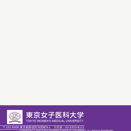
〒162-8666 東京都新宿区河田町8-1
大代表：
03-3353-8111
COPYRIGHT © 2015 TOKYO WOMEN'S MEDICAL UNIVERSITY. ALL RIGHTS RESERVED.