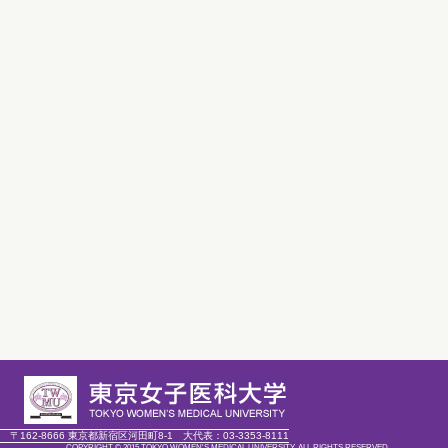
〒162-8666 東京都新宿区河田町8-1
大代表：
03-3353-8111
COPYRIGHT © 2015 TOKYO WOMEN'S MEDICAL UNIVERSITY. ALL RIGHTS RESERVED.