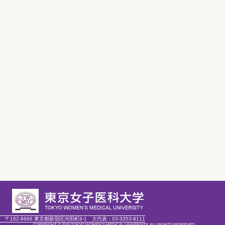
〒162-8666 東京都新宿区河田町8-1
大代表：
03-3353-8111
COPYRIGHT © 2015 TOKYO WOMEN'S MEDICAL UNIVERSITY. ALL RIGHTS RESERVED.