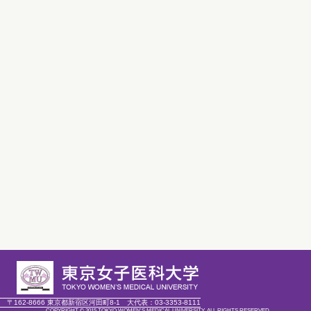
〒162-8666 東京都新宿区河田町8-1
大代表：
03-3353-8111
COPYRIGHT © 2015 TOKYO WOMEN'S MEDICAL UNIVERSITY. ALL RIGHTS RESERVED.