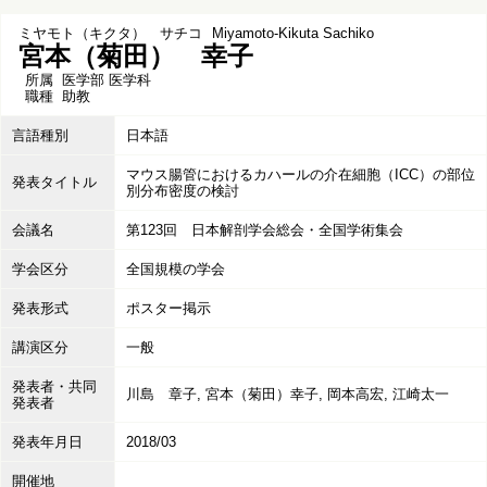
ミヤモト（キクタ） サチコ
Miyamoto-Kikuta Sachiko
宮本（菊田） 幸子
所属
医学部 医学科
職種
助教
言語種別
日本語
マウス腸管におけるカハールの介在細胞（ICC）の部位
発表タイトル
別分布密度の検討
会議名
第123回 日本解剖学会総会・全国学術集会
学会区分
全国規模の学会
発表形式
ポスター掲示
講演区分
一般
発表者・共同
川島 章子, 宮本（菊田）幸子, 岡本高宏, 江崎太一
発表者
発表年月日
2018/03
開催地